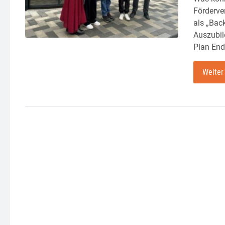
Förderve
als „Bac
Auszubil
Plan End
Weiter