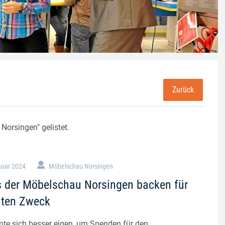
Zurück
Norsingen" gelistet.
nuar 2024
Möbelschau Norsingen
 der Möbelschau Norsingen backen für
uten Zweck
te sich besser eigen, um Spenden für den