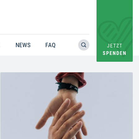
E
NEWS
FAQ
JETZT
SPENDEN
Warning
: Trying to access array offset on value of type bool in
/home/pacs/tgr09/users/website/doms/www.helfen-
hilft.de/htdocs-ssl/app/plugins/oxygen/component-
framework/components/classes/code-